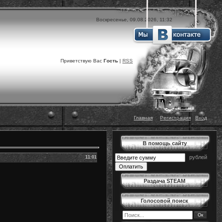
Воскресенье, 09.08.2026, 11:32
Приветствую Вас
Гость
|
RSS
Главная
|
|
Регистрация
|
Вход
В помощь сайту
рублей
11:01
Раздача STEAM
Голосовой поиск