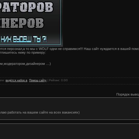
ется персонал,а то мы с WOLF одни не справимся!!! Наш сайт нуждается в вашей помощ
отпишитесь нижу по примеру:
м,модератором,дизайнером ....)
!
еги
:
ведётся набор в
,
Помощ сайту
|
Рейтинг
:
0.0
/
0
Порядок выво
лаю работать на вашем сайте на всех вакансиях)