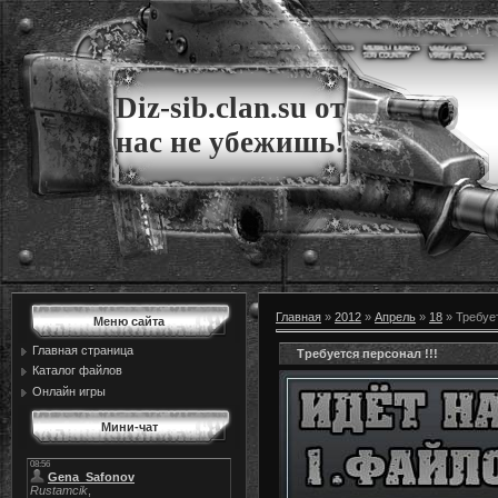
Diz-sib.clan.su от
нас не убежишь!
Главная
»
2012
»
Апрель
»
18
» Требует
Меню сайта
Главная страница
Требуется персонал !!!
Каталог файлов
Онлайн игры
Мини-чат