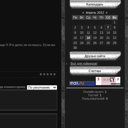
Календарь
«
Апрель 2012
»
Пн
Вт
Ср
Чт
Пт
Сб
Вс
1
2
3
4
5
6
7
8
9
10
11
12
13
14
15
16
17
18
19
20
21
22
23
24
25
26
27
28
29
и !!! Я в долгу не останусь. Если вы
30
Друзья сайта
Всё для геймеров!
Счетчик
да комментариев:
Онлайн всего:
1
Гостей:
1
Пользователей:
0