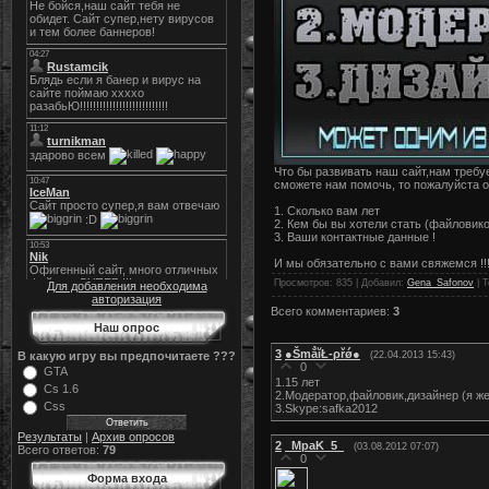
Что бы развивать наш сайт,нам требу
сможете нам помочь, то пожалуйста 
1. Сколько вам лет
2. Кем бы вы хотели стать (файловико
3. Ваши контактные данные !
И мы обязательно с вами свяжемся !!
Просмотров
: 835 |
Добавил
:
Gena_Safonov
|
Т
Для добавления необходима
авторизация
Всего комментариев
:
3
Наш опрос
3
●ŠmẳĭŁ-ρřǿ●
(22.04.2013 15:43)
В какую игру вы предпочитаете ???
0
GTA
1.15 лет
Cs 1.6
2.Модератор,файловик,дизайнер (я же
Css
3.Skype:safka2012
Результаты
|
Архив опросов
2
_MpaK_5_
(03.08.2012 07:07)
Всего ответов:
79
0
Форма входа